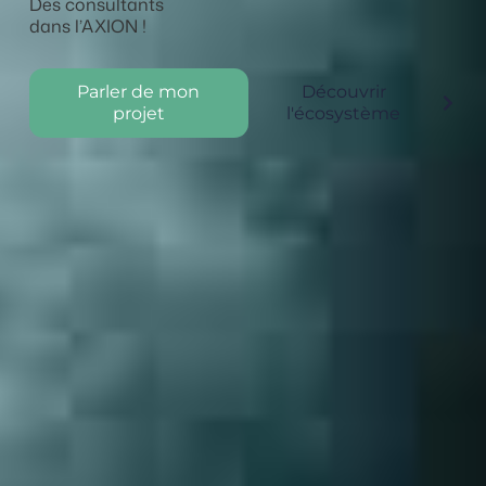
Des consultants
dans l’AXION !
Parler de mon
Découvrir
projet
l'écosystème