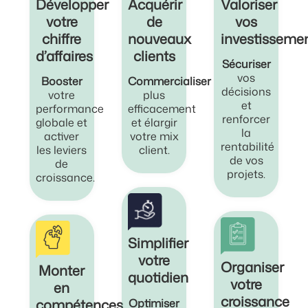
Développer
Acquérir
Valoriser
votre
de
vos
chiffre
nouveaux
investisseme
d’affaires
clients
Sécuriser
vos
Booster
Commercialiser
décisions
votre
plus
et
performance
efficacement
renforcer
globale et
et élargir
la
activer
votre mix
rentabilité
les leviers
client.
de vos
de
projets.
croissance.
Simplifier
votre
Organiser
Monter
quotidien
votre
en
croissance
compétences
Optimiser