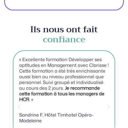
Ils nous ont fait
confiance
« Excellente formation Développer ses
« 
aptitudes en Management avec Clarisse !
pri
Cette formation a été très enrichissante
dy
aussi bien au niveau professionnel que
ap
personnel. Suivi groupé et individualisé
éc
au cours des 2 jours.
Je recommande
d’
cette formation à tous les managers de
be
HCR
. »
int
éco
ses
Sandrine F, Hôtel Timhotel Opéra-
en
Madeleine