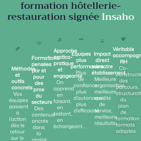
formation hôtellerie-
restauration signée
Insaho
Véritable
Approche
Équipes
Impact
accompag
pratico-
Formations
plus
direct
RH
pratique
pensées
performantes
sur votre
Co-
Méthodes
et
par et
Plus
établissement
construct
et
engageante
pour
de
Meilleure
des
outils
On
des
confiance,
organisation,
parcours,
concrets
apprend
pros
plus
meilleure
structurat
Vos
en
du
d’autonomie,
qualité
du
équipes
faisant,
secteurs
plus
de
plan
passent
en
Des
d’efficacité.
service,
de
à
testant,
contenus
meilleurs
formation,
l’action
en
ancrés
résultats.
formats
dès le
échangeant…
dans
adaptés.
retour
la
sur le
réalité