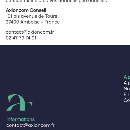
confidentialité ou à vos données personnelles :
Axioncom Conseil
101 bis avenue de Tours
37400 Amboise – France
contact@axioncom.fr
02 47 79 74 91
A 
À 
No
En
Co
Informations
contact@axioncom.fr