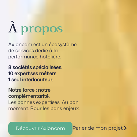
À
propos
Axioncom est un écosystème
de services dédié à la
performance hôtelière.
8 sociétés spécialisées.
10 expertises métiers.
1 seul interlocuteur.
Notre force : notre
complémentarité.
Les bonnes expertises. Au bon
moment. Pour les bons enjeux.
Parler de mon projet
Découvrir Axioncom