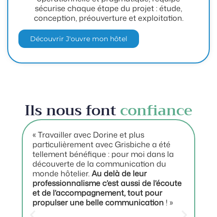
sécurise chaque étape du projet : étude,
conception, préouverture et exploitation.
Découvrir J'ouvre mon hôtel
Ils nous font
confiance
« Travailler avec Dorine et plus
« 
particulièrement avec Grisbiche a été
réa
tellement bénéfique : pour moi dans la
en
découverte de la communication du
en
monde hôtelier.
Au delà de leur
com
professionnalisme c’est aussi de l’écoute
vis
et de l’accompagnement, tout pour
co
propulser une belle communication
! »
re