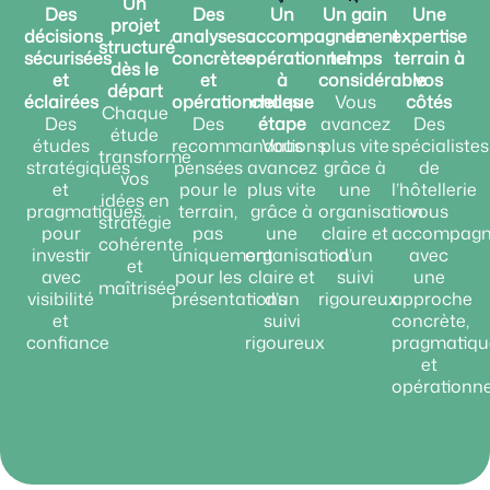
Un
Des
Des
Un
Un gain
Une
projet
décisions
analyses
accompagnement
de
expertise
structuré
sécurisées
concrètes
opérationnel
temps
terrain à
dès le
et
et
à
considérable
vos
départ
éclairées
opérationnelles
chaque
Vous
côtés
Chaque
Des
Des
étape
avancez
Des
étude
études
recommandations
Vous
plus vite
spécialistes
transforme
stratégiques
pensées
avancez
grâce à
de
vos
et
pour le
plus vite
une
l’hôtellerie
idées en
pragmatiques
terrain,
grâce à
organisation
vous
stratégie
pour
pas
une
claire et
accompagn
cohérente
investir
uniquement
organisation
d’un
avec
et
avec
pour les
claire et
suivi
une
maîtrisée
visibilité
présentations
d’un
rigoureux
approche
et
suivi
concrète,
confiance
rigoureux
pragmatiqu
et
opérationne