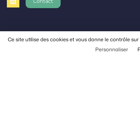
Contact
Ce site utilise des cookies et vous donne le contrôle su
Personnaliser
P
© Axioncom 2026
Fait avec le
par
Grisbiche
Mentions légales
Politique de confidentialité
Plan du site