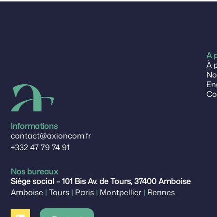
A 
À 
No
En
Co
Informations
contact@axioncom.fr
+332 47 79 74 91
Nos bureaux
Siège social – 101 Bis Av. de Tours, 37400 Amboise
Amboise
|
Tours
|
Paris
|
Montpellier
|
Rennes