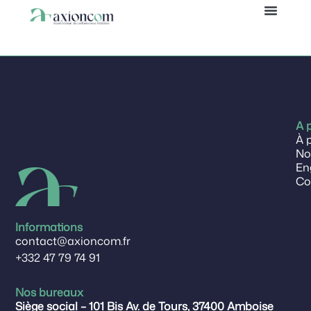
Aurore
Panneau de gestion des cookies
A 
À 
No
En
Co
Informations
contact@axioncom.fr
+332 47 79 74 91
Nos bureaux
Siège social – 101 Bis Av. de Tours, 37400 Amboise