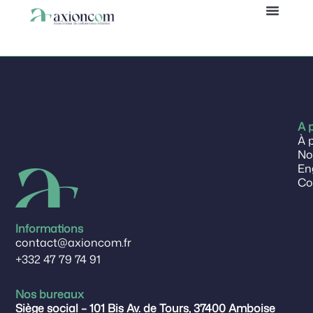
Carine
Panneau de gestion des cookies
A 
À 
No
En
Co
Informations
contact@axioncom.fr
+332 47 79 74 91
Nos bureaux
Siège social – 101 Bis Av. de Tours, 37400 Amboise