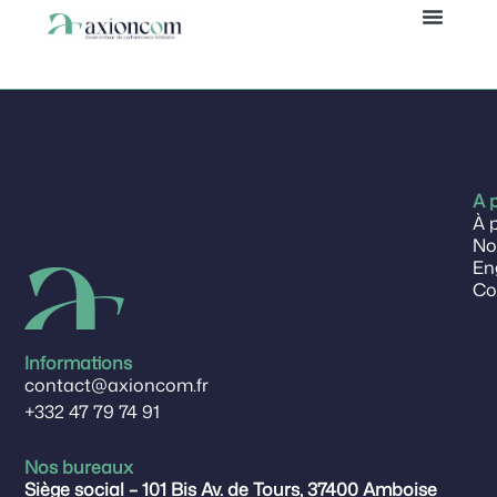
Delphine
Panneau de gestion des cookies
A 
À 
No
En
Co
Informations
contact@axioncom.fr
+332 47 79 74 91
Nos bureaux
Siège social – 101 Bis Av. de Tours, 37400 Amboise