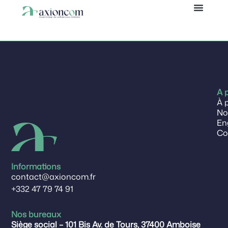
Jérémy
Panneau de gestion des cookies
A 
À 
No
En
Co
Informations
contact@axioncom.fr
+332 47 79 74 91
Nos bureaux
Siège social – 101 Bis Av. de Tours, 37400 Amboise