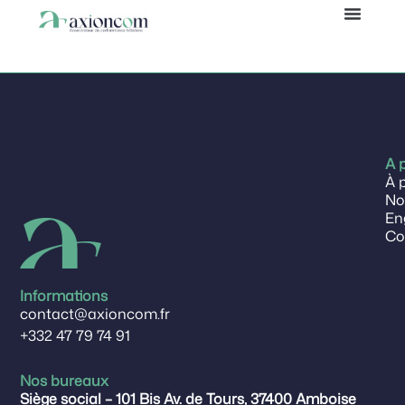
Thaïs
Panneau de gestion des cookies
A 
À 
No
En
Co
Informations
contact@axioncom.fr
+332 47 79 74 91
Nos bureaux
Siège social – 101 Bis Av. de Tours, 37400 Amboise