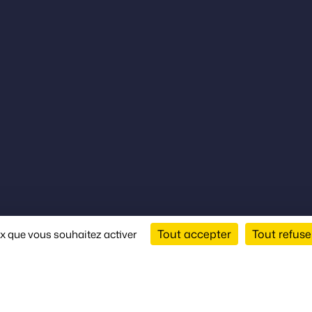
Tout accepter
Tout refuse
ux que vous souhaitez activer
Chez Axioncom,
s concrètes en faveur de l’écologie, la recherche médi