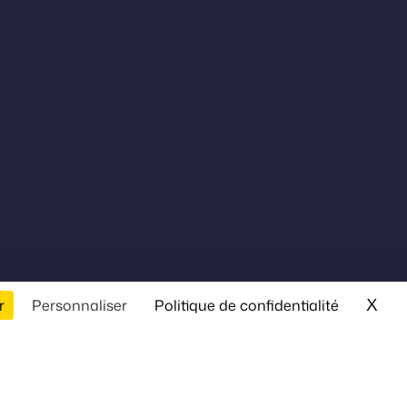
X
Mas
r
Personnaliser
Politique de confidentialité
cale, la cause animal, l’égalité des chances…