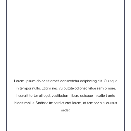
Lorem ipsum dolor sit amet, consectetur adipiscing elit. Quisque
in tempor nulla. Etiam nec vulputate odionec vitae sem ornare,
hedrerit tortor all eget, vestibulum libero auisque in exllert ante
bladit mollis. Sndisse imperdiet erat lorem, at tempor nisi cursus
seder.