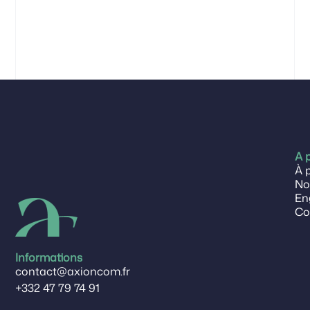
A 
À 
No
En
Co
Informations
contact@axioncom.fr
+332 47 79 74 91