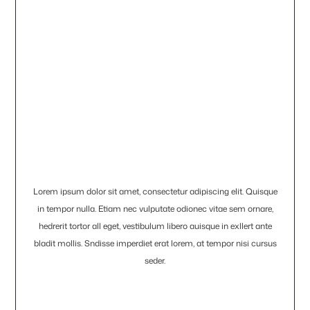
Lorem ipsum dolor sit amet, consectetur adipiscing elit. Quisque
in tempor nulla. Etiam nec vulputate odionec vitae sem ornare,
hedrerit tortor all eget, vestibulum libero auisque in exllert ante
bladit mollis. Sndisse imperdiet erat lorem, at tempor nisi cursus
seder.