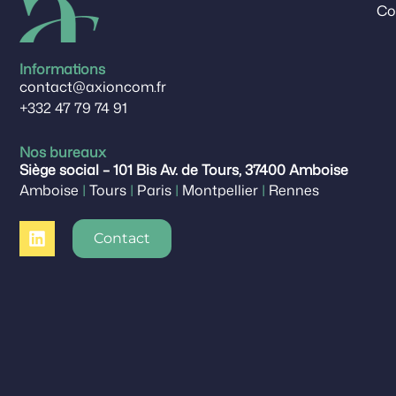
Co
Informations
contact@axioncom.fr
+332 47 79 74 91
Nos bureaux
Siège social – 101 Bis Av. de Tours, 37400 Amboise
Amboise
|
Tours
|
Paris
|
Montpellier
|
Rennes
Contact