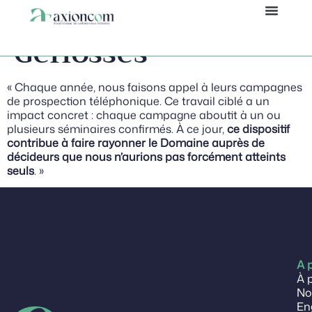
Domaine de
Panneau de gestion des cookies
Geffosses
« Chaque année, nous faisons appel à leurs campagnes
de prospection téléphonique. Ce travail ciblé a un
impact concret : chaque campagne aboutit à un ou
plusieurs séminaires confirmés. À ce jour,
ce dispositif
contribue à faire rayonner le Domaine auprès de
décideurs que nous n’aurions pas forcément atteints
seuls
. »
A 
À 
No
En