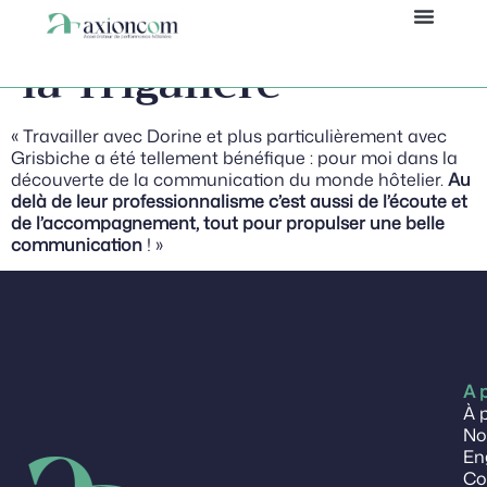
Lise D, Domaine de
Panneau de gestion des cookies
la Trigalière
« Travailler avec Dorine et plus particulièrement avec
Grisbiche a été tellement bénéfique : pour moi dans la
découverte de la communication du monde hôtelier.
Au
delà de leur professionnalisme c’est aussi de l’écoute et
de l’accompagnement, tout pour propulser une belle
communication
! »
A 
À 
No
En
Co