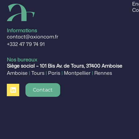
En
Co
Informations
contact@axioncom.fr
+332 47 79 74 91
Nos bureaux
Siège social – 101 Bis Av. de Tours, 37400 Amboise
Amboise
|
Tours
|
Paris
|
Montpellier
|
Rennes
Contact