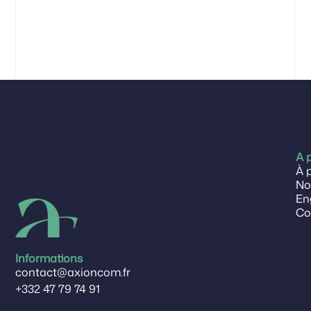
A 
À 
No
En
Co
Informations
contact@axioncom.fr
+332 47 79 74 91