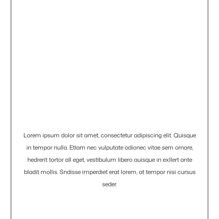
Lorem ipsum dolor sit amet, consectetur adipiscing elit. Quisque
in tempor nulla. Etiam nec vulputate odionec vitae sem ornare,
hedrerit tortor all eget, vestibulum libero auisque in exllert ante
bladit mollis. Sndisse imperdiet erat lorem, at tempor nisi cursus
seder.