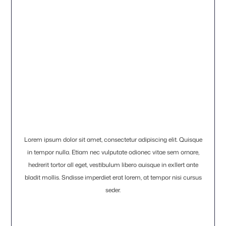
Lorem ipsum dolor sit amet, consectetur adipiscing elit. Quisque
in tempor nulla. Etiam nec vulputate odionec vitae sem ornare,
hedrerit tortor all eget, vestibulum libero auisque in exllert ante
bladit mollis. Sndisse imperdiet erat lorem, at tempor nisi cursus
seder.