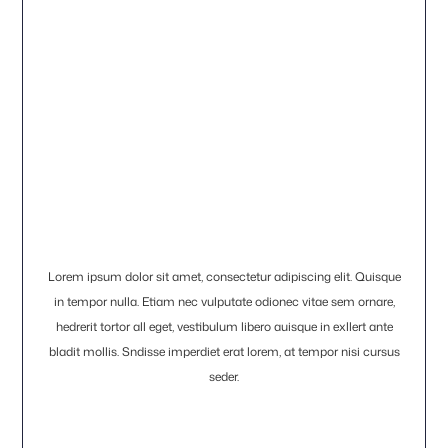
Lorem ipsum dolor sit amet, consectetur adipiscing elit. Quisque
in tempor nulla. Etiam nec vulputate odionec vitae sem ornare,
hedrerit tortor all eget, vestibulum libero auisque in exllert ante
bladit mollis. Sndisse imperdiet erat lorem, at tempor nisi cursus
seder.