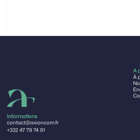
A 
À 
No
En
Co
Informations
contact@axioncom.fr
+332 47 79 74 91