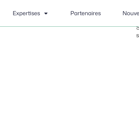
e
o
Expertises
Partenaires
Nouve
v
S
s