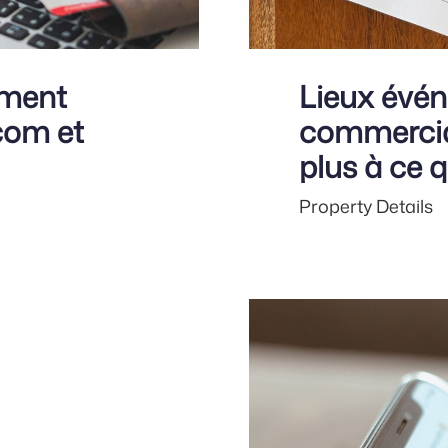
mment
Lieux événe
com et
commercia
plus à ce 
Property Details