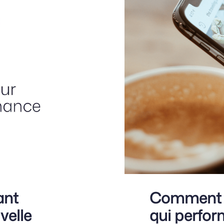
ant
Comment r
velle
qui perfor