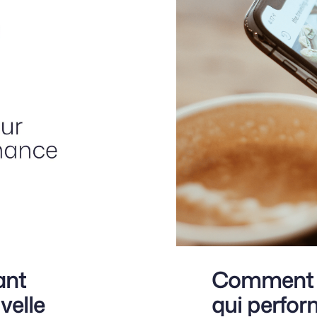
ant
Comment r
velle
qui perfor