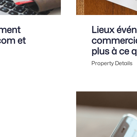
mment
Lieux événe
com et
commercia
plus à ce 
Property Details