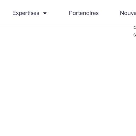
e
o
Expertises
Partenaires
Nouve
v
S
s