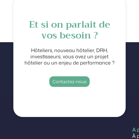
Et si on parlait de
vos besoin ?
Hôteliers, nouveau hôtelier, DRH,
investisseurs, vous avez un projet
hôtelier ou un enjeu de performance ?
Contactez-nous
A 
À 