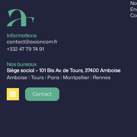
No
En
Co
Informations
contact@axioncom.fr
+332 47 79 74 91
Nos bureaux
Siège social – 101 Bis Av. de Tours, 37400 Amboise
Amboise
|
Tours
|
Paris
|
Montpellier
|
Rennes
Contact